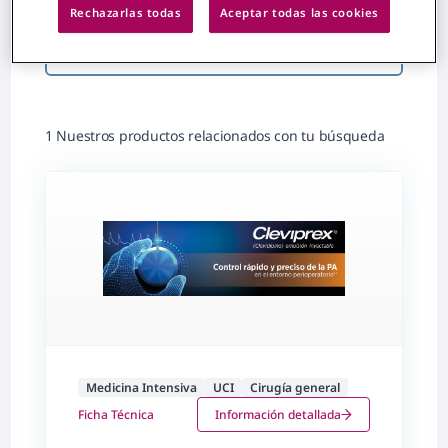
Área Terapéutica
Rechazarlas todas
Aceptar todas las cookies
Fitrar contenido por
1 Nuestros productos relacionados con tu búsqueda
Medicina Intensiva
UCI
Cirugía general
Ficha Técnica
Información detallada