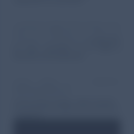
La plataforma digital ‘
Chiesi
Contigo’, forma
parte del compromiso de
Chiesi
por
contribuir en el desarrollo de
propuestas
de valor centradas en la salud y
bienestar de los pacientes
.
Acceso directo a la plataforma:
www.chiesicontigo.com
Conoce Chiesi Contigo - Vídeo resumen
de la plataforma digital para pacientes y
cuidadores