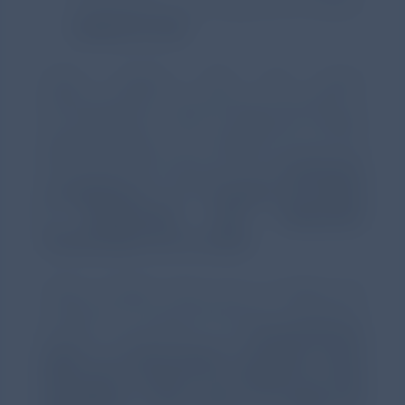
contribuyendo en la mejora de su salud y
calidad de vida
.
Chiesi España, filial del grupo
biofarmacéutico internacional centrado en
la investigación, lanza la plataforma digital
‘
Chiesi Contigo‘
con el objetivo de ser una
herramienta de referencia para
pacientes
y cuidadores
, donde
resolver sus dudas
e inquietudes más habituales
relacionadas con su salud.
‘
Chiesi
Contigo’ busca ser
un espacio de
confianza en el que pacientes y cuidadores
puedan incrementar sus
conocimientos
sobre su enfermedad, entender cómo
afrontarla, mejorar sus hábitos de vida
saludables y, por ende, su calidad de