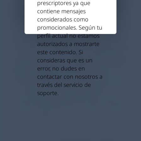
Asociación de Pacientes ASMABI
prescriptores ya que
EUSKADI y Coordinadora Nacional de
contiene mensajes
Asma en FENAER
ha destacado que
considerados como
“
’
Chiesi
Contigo’ es una herramienta muy útil
promocionales. Según tu
para pacientes, accesible, sencilla y fácil de
perfil actual no estamos
entender, donde buscar soluciones a algunas
autorizados a mostrarte
cuestiones o dudas para
aprender a
este contenido. Si
convivir con una enfermedad crónica
consideras que es un
grave
. En definitiva, nos ayuda a tener una
error, no dudes en
mejor calidad de vida
. Además, hay que
contactar con nosotros a
poner en valor la importancia que da
Chiesi
a
través del servicio de
los pacientes y cómo trabaja por su
soporte.
bienestar, con las necesidades del paciente en
el centro. Animo a todo el mundo a probarla
y ver su utilidad”
.