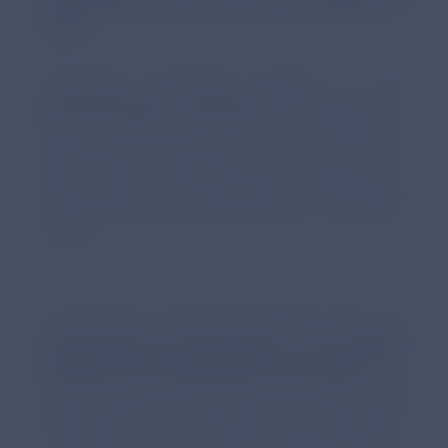
vida
.
Asimismo, pretende ayudar a los
profesionales sanitarios
facilitando su
labor informativa con los pacientes,
abordando la gestión emocional de la
patología e incrementando la implicación
de los pacientes y cuidadores en su propia
salud.
El proyecto ha sido desarrollado junto con
asociaciones de pacientes y un equipo
experto de profesionales sanitarios
con
el propósito de generar una propuesta
relevante, útil y valiosa, para generar
contenido de alto rigor, combinando un