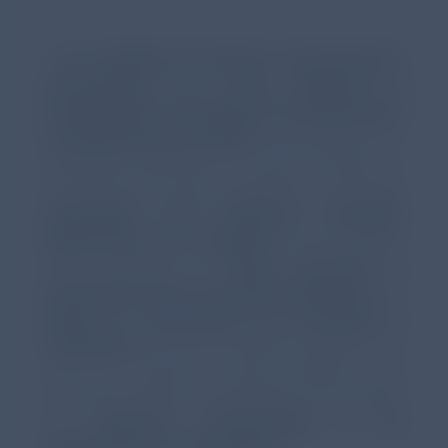
El
Dr. Guillermo Estrada, Farmacéutico
comunitario en Lorca (Murcia) y
Coordinador del Grupo de Respiratorio
y Tabaquismo de SEFAC
, concluye que
"Lo
realmente fantástico de ‘
Chiesi
Contigo’ es
que ofrece una visión completa: no solo hay
contenidos con evidencia científica
elaborados por expertos
, sino también
está presente la
visión personal y
emocional sobre la propia patología
que
ofrece la experiencia de pacientes y
cuidadores
. De esta manera, cubrimos no
solo los aspectos técnico-científicos que
necesitan conocer los pacientes, sino también
los
aspectos emocionales y de
adaptación a la vida diaria
"
.