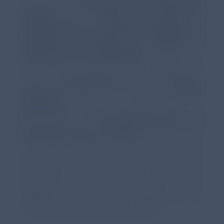
Asimismo,
el Dr. Diego Murillo, Médico de
familia en el Centro de Salud de
Pueblonuevo de Guadiana (Badajoz) y
miembro del Grupo de Trabajo de
Respiratorio de SEMERGEN
ha puesto en
valor que “
El proyecto ‘
Chiesi
Contigo’ me
permite
comunicarme de una manera
diferente
, y espero que muy efectiva,
con el
paciente
; fomentar el conocimiento en su
enfermedad, y dar
herramientas para una
formación veraz y sencilla
. Sin duda, es un
proyecto disruptivo, en el que, al menos
durante el proceso de creación de materiales,
he podido valorar los miedos y las
limitaciones a las que se enfrentan los
pacientes con asma. Es un proyecto en el que
será un orgullo seguir involucrado”
.