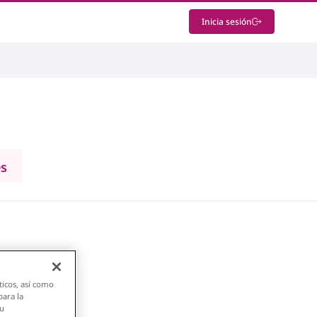
Inicia sesión
es
ticos, así como
para la
su