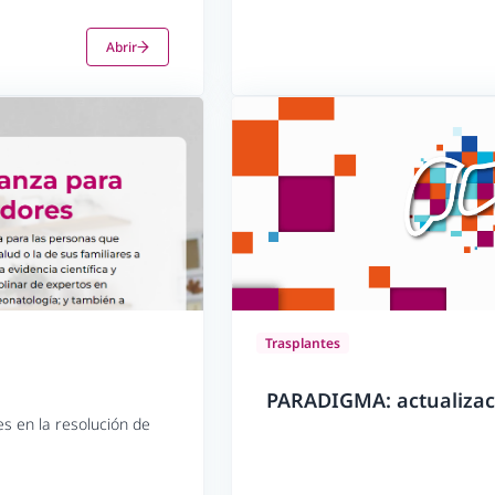
Abrir
Trasplantes
PARADIGMA: actualizaci
es en la resolución de