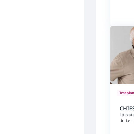
Traspla
CHIE
La plat
dudas o