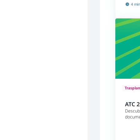
4 mi
Traspla
ATC 2
Descubr
documen