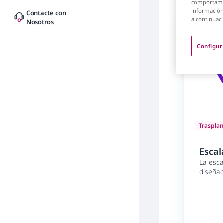
comportamie
información
Contacte con
a continuaci
Nosotros
Configur
Traspla
Escal
La esca
diseñad
sometid