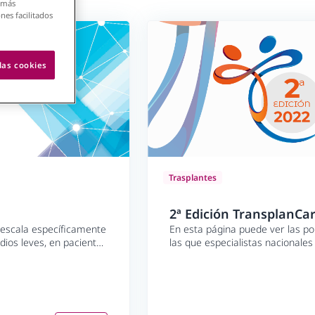
 más
nes facilitados
las cookies
Trasplantes
2ª Edición TransplanCa
 escala específicamente
En esta página puede ver las po
adios leves, en pacientes
las que especialistas nacionales
aspectos más novedosos de los 