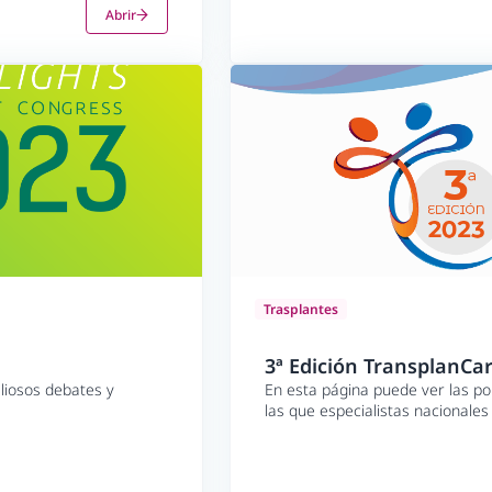
Abrir
Trasplantes
3ª Edición TransplanCa
liosos debates y
En esta página puede ver las po
las que especialistas nacionales
aspectos más novedosos de los 