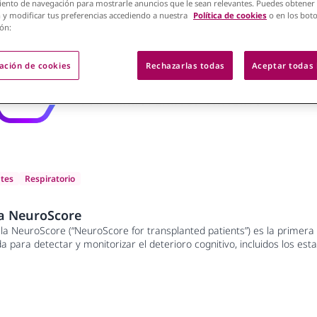
nto de navegación para mostrarle anuncios que le sean relevantes. Puedes obtener
 y modificar tus preferencias accediendo a nuestra
Política de cookies
o en los boto
ón:
ación de cookies
Rechazarlas todas
Aceptar todas 
ntes
Respiratorio
a NeuroScore
la NeuroScore (“NeuroScore for transplanted patients”) es la primera
a para detectar y monitorizar el deterioro cognitivo, incluidos los est
os a trasplante.