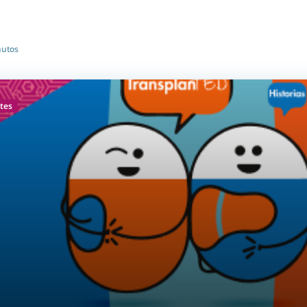
nutos
tes