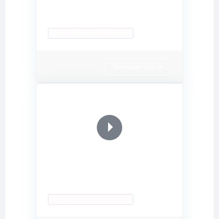
Habilidades desarrolladas:
Manejo de secreciones mucosas
Para saber más
WEBINAR 2022- La importancia del
drenaje de las secreciones según el
perfil de los pacientes
Habilidades desarrolladas:
Manejo de secreciones mucosas